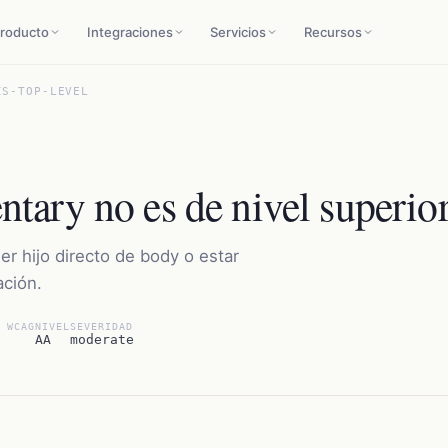
roducto
Integraciones
Servicios
Recursos
IS-TOP-LEVEL
ary no es de nivel superio
r hijo directo de body o estar
ación.
 WCAG
NIVEL
SEVERIDAD
AA
moderate