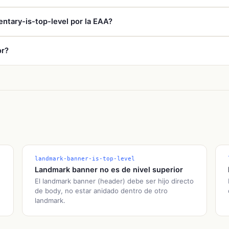
l
incumple el criterio de éxito
1.3.1
de WCAG 2.1, clasificado como ni
ntary-is-top-level por la EAA?
a técnica exigida por la Ley Europea de Accesibilidad (EAA).
2019/882)
es obligatoria en España desde el 28 de junio de 2025. Exig
or?
erio 1.3.1 forma parte de estos requisitos, por lo que corregir el e
e tipo landmark-complementary-is-top-level utilizando el motor a
la
app de Shopify
para monitorización continua.
landmark-banner-is-top-level
Landmark banner no es de nivel superior
El landmark banner (header) debe ser hijo directo
de body, no estar anidado dentro de otro
landmark.