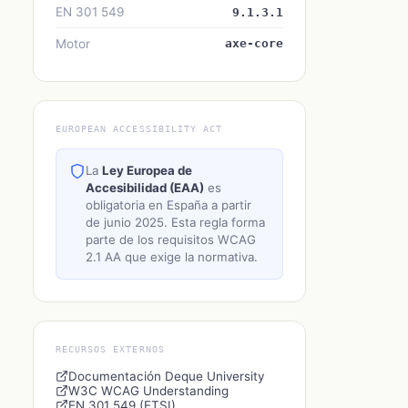
EN 301 549
9.1.3.1
Motor
axe-core
EUROPEAN ACCESSIBILITY ACT
La
Ley Europea de
Accesibilidad (EAA)
es
obligatoria en España a partir
de junio 2025. Esta regla forma
parte de los requisitos WCAG
2.1 AA que exige la normativa.
RECURSOS EXTERNOS
Documentación Deque University
W3C WCAG Understanding
EN 301 549 (ETSI)