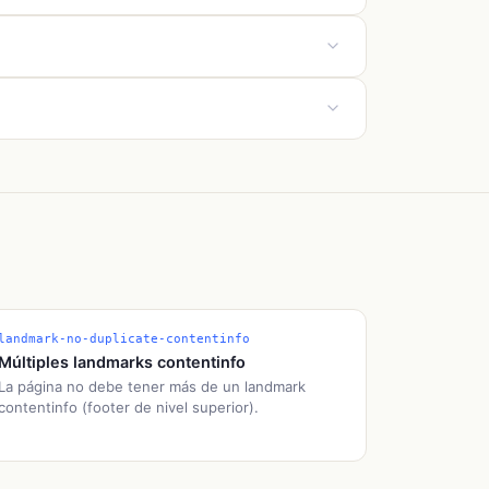
vel
AA
. Este criterio forma parte de la norma EN
e que los servicios digitales dirigidos a
rror landmark-complementary-is-top-level es
xe-core. Puedes escanear tu web desde
wcag-
landmark-no-duplicate-contentinfo
Múltiples landmarks contentinfo
La página no debe tener más de un landmark
contentinfo (footer de nivel superior).