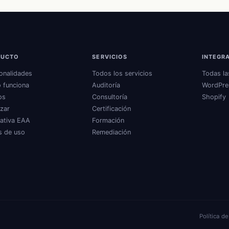
DUCTO
SERVICIOS
INTEGR
onalidades
Todos los servicios
Todas la
 funciona
Auditoría
WordPre
os
Consultoría
Shopify
zar
Certificación
ativa EAA
Formación
s de uso
Remediación
Política d