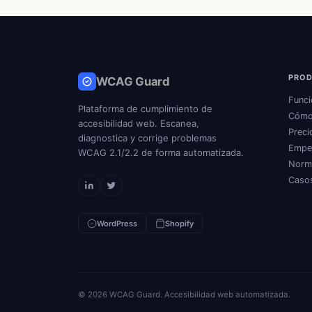
PRO
WCAG Guard
Funci
Plataforma de cumplimiento de
Cómo
accesibilidad web. Escanea,
Preci
diagnostica y corrige problemas
Empe
WCAG 2.1/2.2 de forma automatizada.
Norm
Caso
WordPress
Shopify
© 2026 WCAG Guard. Accesibilidad web automatizada.