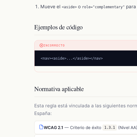
Mueve el
o
para 
<aside>
role="complementary"
Ejemplos de código
INCORRECTO
<nav><aside>...</aside></nav>
Normativa aplicable
Esta regla está vinculada a las siguientes nor
España:
WCAG 2.1
— Criterio de éxito
(Nivel
AA
1.3.1