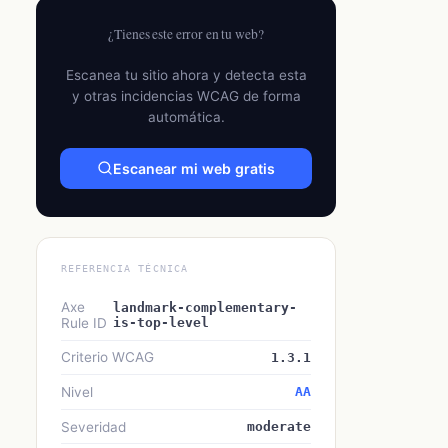
¿Tienes este error en tu web?
Escanea tu sitio ahora y detecta esta
y otras incidencias WCAG de forma
automática.
Escanear mi web gratis
REFERENCIA TÉCNICA
Axe
landmark-complementary-
Rule ID
is-top-level
Criterio WCAG
1.3.1
Nivel
AA
Severidad
moderate