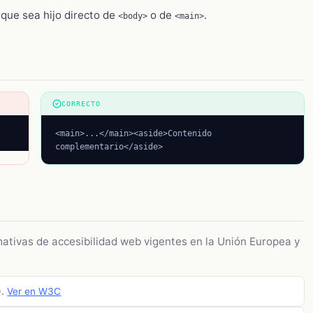
que sea hijo directo de
o de
.
<body>
<main>
CORRECTO
<main>...</main><aside>Contenido 
complementario</aside>
mativas de accesibilidad web vigentes en la Unión Europea y
).
Ver en W3C