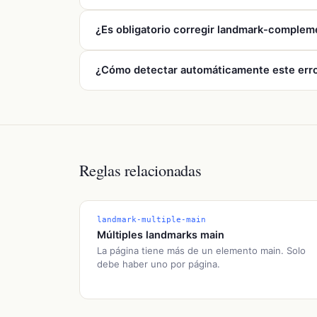
El error
landmark-complementary-is-top-leve
¿Es obligatorio corregir landmark-compleme
301 549 (requisito 9.1.3.1), que es la referenci
Sí. La
European Accessibility Act (Directiva 
¿Cómo detectar automáticamente este err
consumidores cumplan WCAG 2.1 nivel AA. El crit
necesario para cumplir la normativa.
WCAG Guard detecta automáticamente errores d
guard.com
, o instalar el
plugin de WordPress
o 
Reglas relacionadas
landmark-multiple-main
Múltiples landmarks main
La página tiene más de un elemento main. Solo
debe haber uno por página.