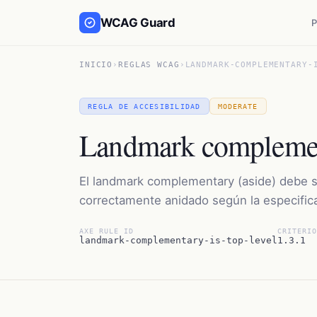
WCAG Guard
P
INICIO
›
REGLAS WCAG
›
LANDMARK-COMPLEMENTARY-
REGLA DE ACCESIBILIDAD
MODERATE
Landmark complement
El landmark complementary (aside) debe se
correctamente anidado según la especific
AXE RULE ID
CRITERIO
landmark-complementary-is-top-level
1.3.1