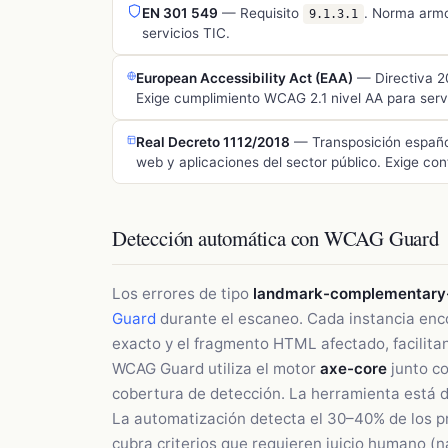
EN 301 549
— Requisito
. Norma arm
9.1.3.1
servicios TIC.
European Accessibility Act (EAA)
— Directiva 20
Exige cumplimiento WCAG 2.1 nivel AA para servic
Real Decreto 1112/2018
— Transposición española
web y aplicaciones del sector público. Exige c
Detección automática con WCAG Guard
Los errores de tipo
landmark-complementary-
Guard
durante el escaneo. Cada instancia enco
exacto y el fragmento HTML afectado, facilitan
WCAG Guard utiliza el motor
axe-core
junto co
cobertura de detección. La herramienta está 
La automatización detecta el 30–40% de los p
cubra criterios que requieren juicio humano (n