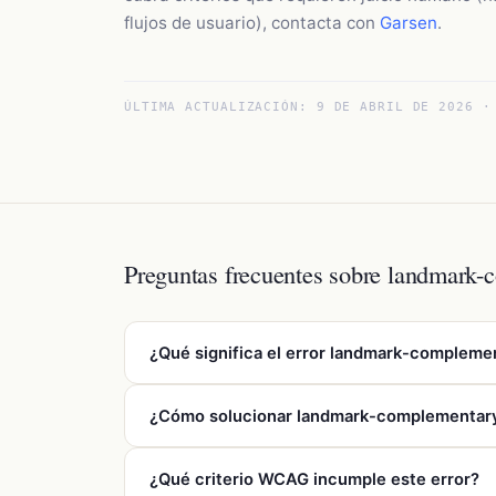
flujos de usuario), contacta con
Garsen
.
ÚLTIMA ACTUALIZACIÓN:
9 DE ABRIL DE 2026
· 
Preguntas frecuentes sobre landmark-c
¿Qué significa el error landmark-compleme
El error landmark-complementary-is-top-level i
¿Cómo solucionar landmark-complementary
body o estar correctamente anidado según la esp
Accessibility Act (EAA) vigente en España desd
Para solucionar el error landmark-complementary
¿Qué criterio WCAG incumple este error?
&lt;main&gt;. Puedes verificar la corrección 