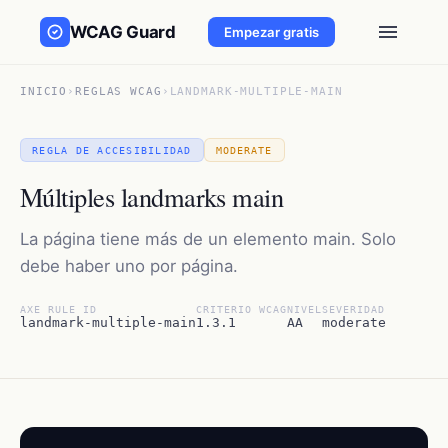
WCAG Guard
Empezar gratis
INICIO
›
REGLAS WCAG
›
LANDMARK-MULTIPLE-MAIN
REGLA DE ACCESIBILIDAD
MODERATE
Múltiples landmarks main
La página tiene más de un elemento main. Solo
debe haber uno por página.
AXE RULE ID
CRITERIO WCAG
NIVEL
SEVERIDAD
landmark-multiple-main
1.3.1
AA
moderate