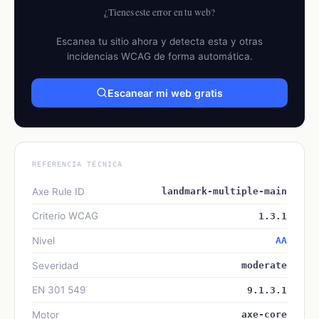
¿Tienes este error en tu web?
Escanea tu sitio ahora y detecta esta y otras
incidencias WCAG de forma automática.
Escanear mi web gratis
REFERENCIA TÉCNICA
Axe Rule ID
landmark-multiple-main
Criterio WCAG
1.3.1
Nivel
AA
Severidad
moderate
EN 301 549
9.1.3.1
Motor
axe-core