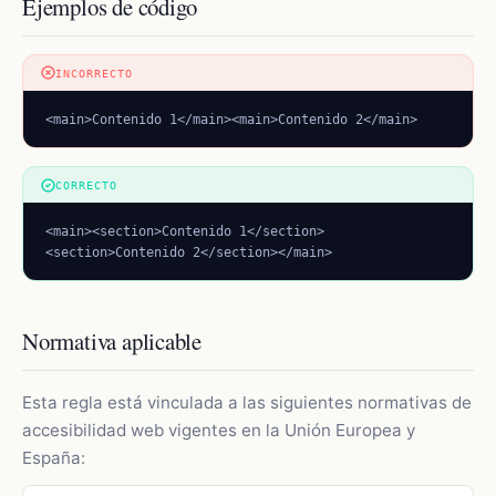
Ejemplos de código
INCORRECTO
<main>Contenido 1</main><main>Contenido 2</main>
CORRECTO
<main><section>Contenido 1</section>
<section>Contenido 2</section></main>
Normativa aplicable
Esta regla está vinculada a las siguientes normativas de
accesibilidad web vigentes en la Unión Europea y
España: