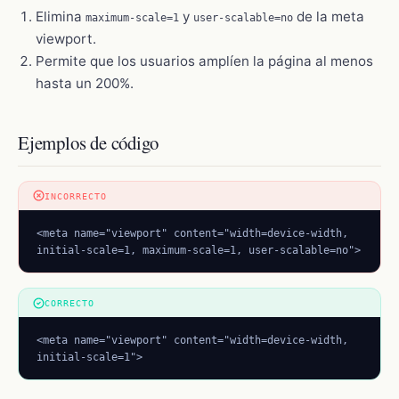
Elimina
y
de la meta
maximum-scale=1
user-scalable=no
viewport.
Permite que los usuarios amplíen la página al menos
hasta un 200%.
Ejemplos de código
INCORRECTO
<meta name="viewport" content="width=device-width, 
initial-scale=1, maximum-scale=1, user-scalable=no">
CORRECTO
<meta name="viewport" content="width=device-width, 
initial-scale=1">