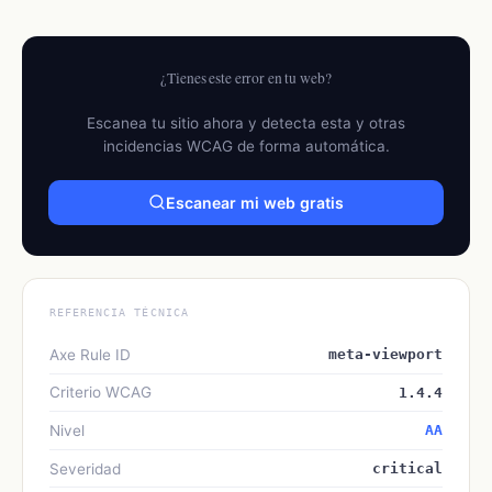
¿Tienes este error en tu web?
Escanea tu sitio ahora y detecta esta y otras
incidencias WCAG de forma automática.
Escanear mi web gratis
REFERENCIA TÉCNICA
Axe Rule ID
meta-viewport
Criterio WCAG
1.4.4
Nivel
AA
Severidad
critical