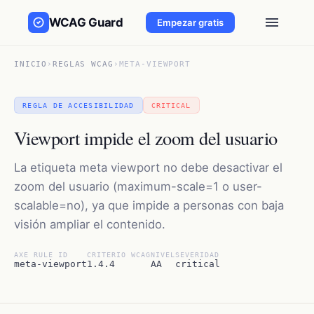
WCAG Guard
Empezar gratis
INICIO
›
REGLAS WCAG
›
META-VIEWPORT
REGLA DE ACCESIBILIDAD
CRITICAL
Viewport impide el zoom del usuario
La etiqueta meta viewport no debe desactivar el
zoom del usuario (maximum-scale=1 o user-
scalable=no), ya que impide a personas con baja
visión ampliar el contenido.
AXE RULE ID
CRITERIO WCAG
NIVEL
SEVERIDAD
meta-viewport
1.4.4
AA
critical